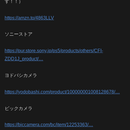
す！！）
https://amzn.to/4863LLV
ソニーストア
https://pur.store.sony.jp/ps5/products/others/CFI-
ZDD1J_product/…
ヨドバシカメラ
https://yodobashi.com/product/100000001008128678/…
ビックカメラ
https://biccamera.com/bc/item/12253363/…