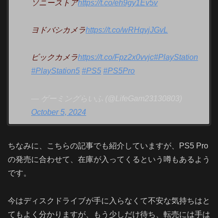
ソニーストア
https://t.co/eh9gy1Ev5v
ヨドバシカメラ
https://t.co/wRHqvjJGvL
ビックカメラ
https://t.co/Fpz2x0vvjc
#PlayStation
#PlayStation5
#PS5
#PS5Pro
— ゲーミングらいふ (@LifeGam23130803)
October 5, 2024
ちなみに、こちらの記事でも紹介していますが、PS5 Pro
の発売に合わせて、在庫が入ってくるという噂もあるよう
です。
今はディスクドライブが手に入らなくて不安な気持ちはと
てもよく分かりますが、もう少しだけ待ち、転売には手は