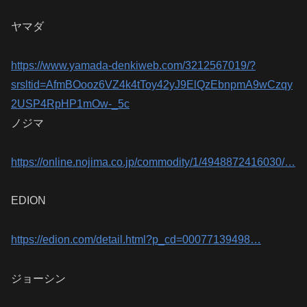
ヤマダ
https://www.yamada-denkiweb.com/3212567019/?
srsltid=AfmBOooz6VZ4k4tToy42yJ9ElQzEbnpmA9wCzqy
2USP4RpHP1mOw-_5c
ノジマ
https://online.nojima.co.jp/commodity/1/4948872416030/…
EDION
https://edion.com/detail.html?p_cd=00077139498…
ジョーシン